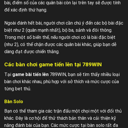
bài, điểm số của các quân bài còn lại trên tay sẽ được tính
để xác định thứ hạng.
Ngoài đánh hết bài, người chơi cần chú ý đến các bộ bài đặc
biệt như 2 (quân mạnh nhất), bộ ba, sảnh và đôi thông.
Trong một số biến thể, nếu người chơi có lá bài đặc biệt
(như 2), có thể chặn được các quân bài khác, giúp bạn dễ
dàng đạt được chiến thắng.
Các bàn chơi game tiến lên tại 789WIN
Tại
game bài tiến lên
789WIN, bạn sẽ tìm thấy nhiều loại
bàn chơi khác nhau, phù hợp với sở thích và mức cược của
từng bet thủ.
Bàn Solo
Bạn có thể tham gia các trận đấu một chọi một với đối thủ
khác. Đây là cơ hội để thử thách bản thân và cải thiện kỹ
năng đánh bài của bạn. Các mức cược tại bàn solo rất đa