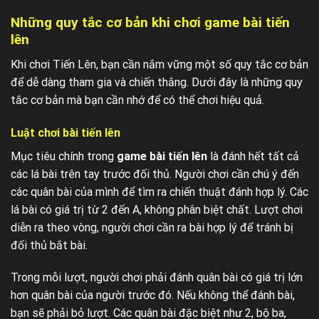
Những quy tắc cơ bản khi chơi game bài tiến
lên
Khi chơi Tiến Lên, bạn cần nắm vững một số quy tắc cơ bản
để dễ dàng tham gia và chiến thắng. Dưới đây là những quy
tắc cơ bản mà bạn cần nhớ để có thể chơi hiệu quả.
Luật chơi bài tiến lên
Mục tiêu chính trong
game bài tiến lên
là đánh hết tất cả
các lá bài trên tay trước đối thủ. Người chơi cần chú ý đến
các quân bài của mình để tìm ra chiến thuật đánh hợp lý. Các
lá bài có giá trị từ 2 đến A, không phân biệt chất. Lượt chơi
diễn ra theo vòng, người chơi cần ra bài hợp lý để tránh bị
đối thủ bắt bài.
Trong mỗi lượt, người chơi phải đánh quân bài có giá trị lớn
hơn quân bài của người trước đó. Nếu không thể đánh bài,
bạn sẽ phải bỏ lượt. Các quân bài đặc biệt như 2, bộ ba,