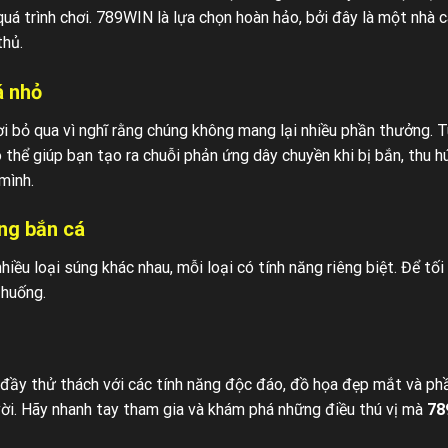
á trình chơi. 789WIN là lựa chọn hoàn hảo, bởi đây là một nhà c
thủ.
á nhỏ
ơi bỏ qua vì nghĩ rằng chúng không mang lại nhiều phần thưởng. T
 thể giúp bạn tạo ra chuỗi phản ứng dây chuyền khi bị bắn, thu h
mình.
úng bắn cá
iều loại súng khác nhau, mỗi loại có tính năng riêng biệt. Để tối
 huống.
 đầy thử thách với các tính năng độc đáo, đồ họa đẹp mắt và ph
vời. Hãy nhanh tay tham gia và khám phá những điều thú vị mà
78