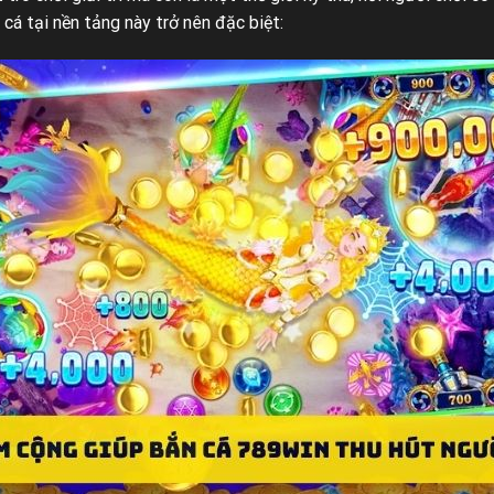
 cá tại nền tảng này trở nên đặc biệt: