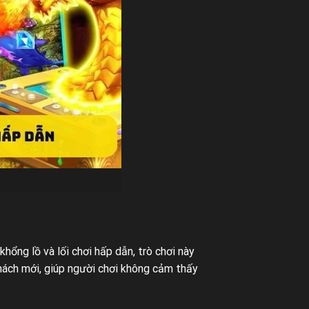
hổng lồ và lối chơi hấp dẫn, trò chơi này
hách mới, giúp người chơi không cảm thấy