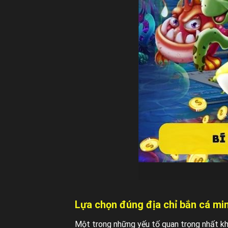
Lựa chọn đúng địa chỉ bắn cá mi
Một trong những yếu tố quan trọng nhất kh