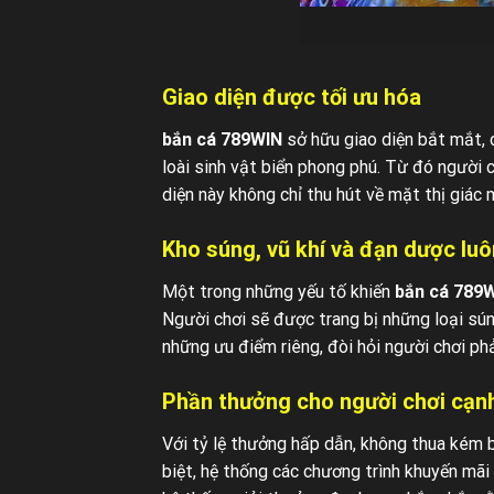
Giao diện được tối ưu hóa
bắn cá 789WIN
sở hữu giao diện bắt mắt, 
loài sinh vật biển phong phú. Từ đó người 
diện này không chỉ thu hút về mặt thị giác
Kho súng, vũ khí và đạn dược luô
Một trong những yếu tố khiến
bắn cá 789
Người chơi sẽ được trang bị những loại sú
những ưu điểm riêng, đòi hỏi người chơi ph
Phần thưởng cho người chơi cạnh
Với tỷ lệ thưởng hấp dẫn, không thua kém 
biệt, hệ thống các chương trình khuyến mãi v