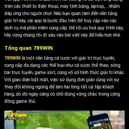
trên các thiết bị điện thoại, máy tính bảng, laptop,… nhằm
đáp ứng cho người chơi. Nếu bạn quan tâm đến nền tảng
giải trí này, cài app là bước đầu tiên để truy cập vào các
dịch vụ mà phần mềm cung cấp. Để tối ưu hoá quy trình này,
hãy cùng chúng tôi đi sâu vào bài viết này để hiểu hơn nhé.
Tổng quan 789WIN
789WIN
là một nền tảng cá cược với giải trí trực tuyến,
cung cấp đa dạng các thể loại như cá cược thể thao, sòng
bài trực tuyến, game slot, cùng vố số hình thức giải trí khác.
Với giao diện bắt mắt, việc sử dụng đơn giản cùng với sự
thay đổi không ngừng để làm hài lòng tất cả tệp khách
hàng, do đó ngày càng có chỗ đứng vững chắc trong cộng
đồng game thủ.