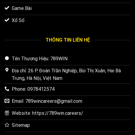
Game Bài
Xổ Số
THÔNG TIN LIÊN HỆ
Tên Thương Hiệu: 789WIN
Địa chỉ: 26 P. Đoàn Trần Nghiệp, Bùi Thị Xuân, Hai Bà
Trưng, Hà Nội, Việt Nam
Phone: 0978412574
Email:
789wincareers@gmail.com
Website: https://789win.careers/
Sitemap