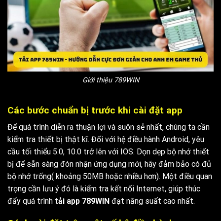
Giới thiệu 789WIN
Các bước chuẩn bị trước khi cài đặt app
Để quá trình diễn ra thuận lợi và suôn sẻ nhất, chúng ta cần
kiểm tra thiết bị thật kĩ. Đối với hệ điều hành Android, yêu
cầu tối thiểu 5.0, 10.0 trở lên với IOS. Dọn dẹp bộ nhớ thiết
bị để sẵn sàng đón nhận ứng dụng mới, hãy đảm bảo có đủ
bộ nhớ trống( khoảng 50MB hoặc nhiều hơn). Một điều quan
trọng cần lưu ý đó là kiểm tra kết nối Internet, giúp thúc
đẩy quá trình
tải app 789WIN
đạt năng suất cao nhất.