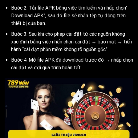
Bước 2: Tải file APK bằng việc tìm kiếm và nhấp chọn”
Download APK”, sau đó file sẽ nhận tệp tự động trên
thiết bị của bạn.
Bước 3: Sau khi cho phép cài đặt từ các nguồn không
xác định bằng việc nhấn chọn cài đặt → bảo mật → tiến
hành “cài đặt phần mềm không rõ nguồn gốc”.
Bước 4: Mở file APK đã download trước đó → nhấp chọn
cài đặt và đợi quá trình hoàn tất.